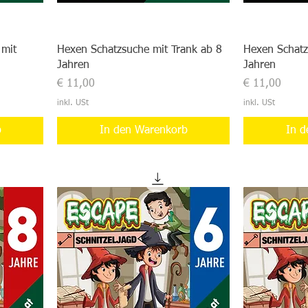
 mit
Hexen Schatzsuche mit Trank ab 8
Hexen Schatz
Jahren
Jahren
Preis
Preis
€ 11,00
€ 11,00
inkl. USt
inkl. USt
b
In den Warenkorb
In d