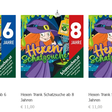
ab 6
Hexen Trank Schatzsuche ab 8
Hexen Trank 
Jahren
Jahren
Preis
Preis
€ 11,00
€ 11,00