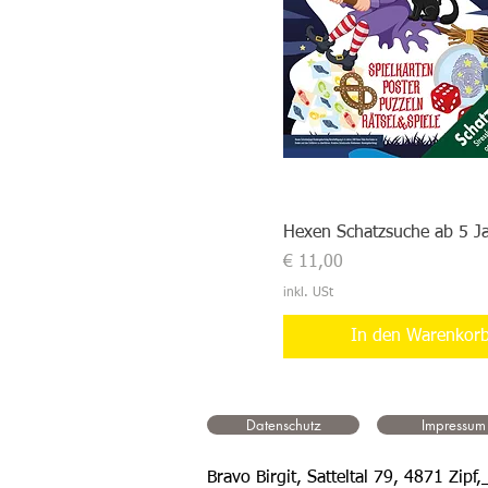
Hexen Schatzsuche ab 5 J
Preis
€ 11,00
inkl. USt
In den Warenkor
Datenschutz
Impressum
Bravo Birgit, Satteltal 79, 4871 Zipf,