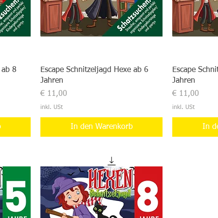
 ab 8
Escape Schnitzeljagd Hexe ab 6
Escape Schni
Jahren
Jahren
Preis
Preis
€ 11,00
€ 11,00
inkl. USt
inkl. USt
b
In den Warenkorb
In d