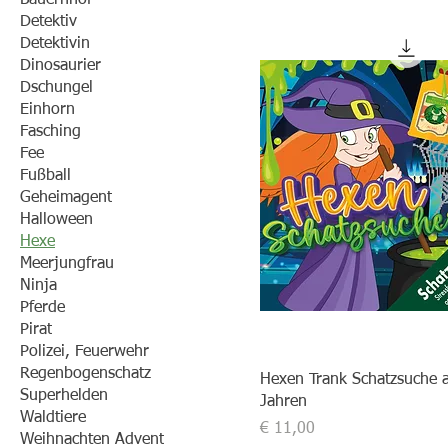
Bauernhof
Detektiv
Detektivin
Dinosaurier
Dschungel
Einhorn
Fasching
Fee
Fußball
Geheimagent
Halloween
Hexe
Meerjungfrau
Ninja
Pferde
Pirat
Polizei, Feuerwehr
Regenbogenschatz
Hexen Trank Schatzsuche 
Superhelden
Jahren
Waldtiere
Preis
€ 11,00
Weihnachten Advent