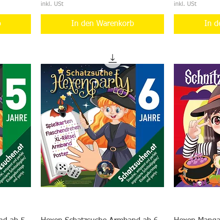
inkl. USt
inkl. USt
b
In den Warenkorb
In d