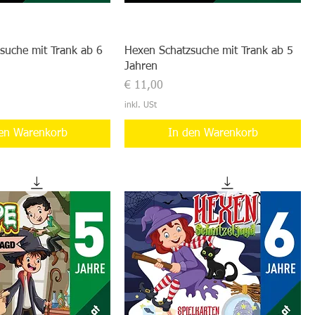
suche mit Trank ab 6
Hexen Schatzsuche mit Trank ab 5
Jahren
Preis
€ 11,00
inkl. USt
en Warenkorb
In den Warenkorb