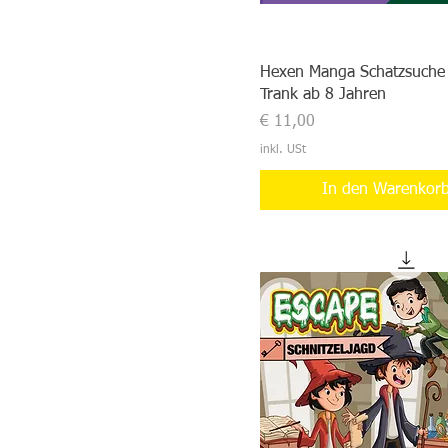
Hexen Manga Schatzsuche
Trank ab 8 Jahren
Preis
€ 11,00
inkl. USt
In den Warenkor