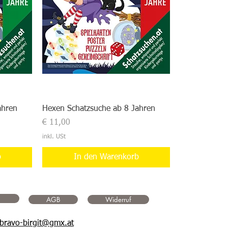
ahren
Hexen Schatzsuche ab 8 Jahren
Preis
€ 11,00
inkl. USt
b
In den Warenkorb
AGB
Widerruf
bravo-birgit@gmx.at