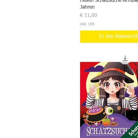
Hexen Schatzsuche Armba
Jahren
Preis
€ 11,00
inkl. USt
In den Warenkor