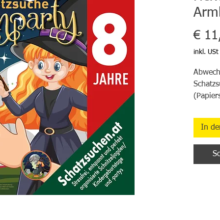
Arm
€ 11
inkl. USt
Abwechs
Schatz
(Papier
Extras 
Spielen
In d
Spielkar
Materia
So
Stürzt 
werdet 
Mit de
(Papier
Schatz 