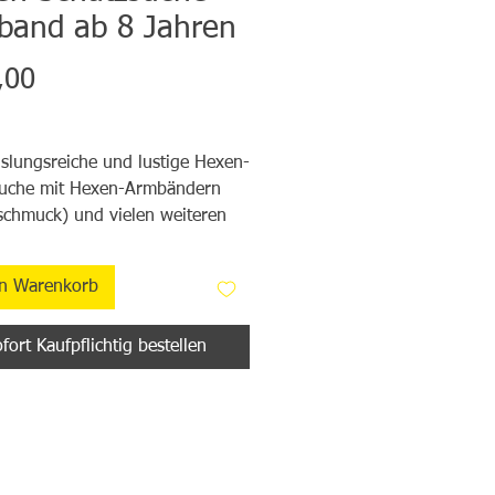
band ab 8 Jahren
Preis
,00
lungsreiche und lustige Hexen-
suche mit Hexen-Armbändern
schmuck) und vielen weiteren
wie z. B. Rätsel als Poster und
 wie z. B. der Bewegungscode,
en Warenkorb
ten, Würfelspieleposter ...! Alle
lien enthalten.
fort Kaufpflichtig bestellen
euch ins Hexen-Abenteuer und
Teil von Tildas magischer Welt!
m Hexen-Armband
schmuck) seid ihr bereit, den
zu finden und eure Zauberkräfte