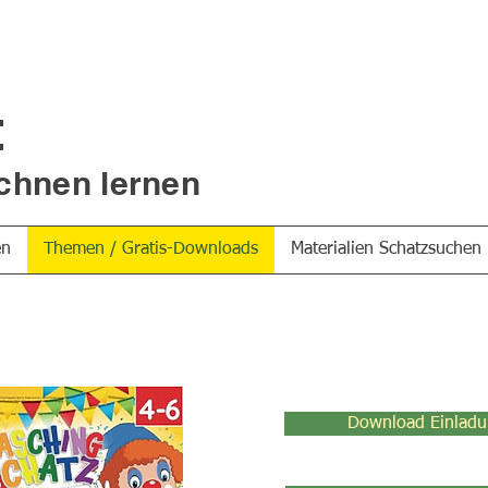
t
chnen lernen
en
Themen / Gratis-Downloads
Materialien Schatzsuchen
Download Einlad