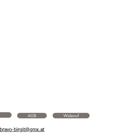
AGB
Widerruf
bravo-birgit@gmx.at