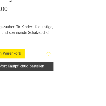
Preis
,00
gszauber für Kinder: Die lustige,
e und spannende Schatzsuche!
chingsparty/Karneval-Spiel für
en Warenkorb
Sie eine aufregende
fort Kaufpflichtig bestellen
uche für die Faschingsparty
indes? In dem Buch ist alles
en, was Sie für die
izierte und stressfreie
ation brauchen, um eine
stige, kreative Faschingsparty zu
en.