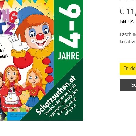
€ 11
inkl. USt
Faschin
kreativ
Das Fas
Kinder
In d
Planen 
So
Schatzs
Ihres K
enthalt
unkompl
Organis
superlu
gestalt