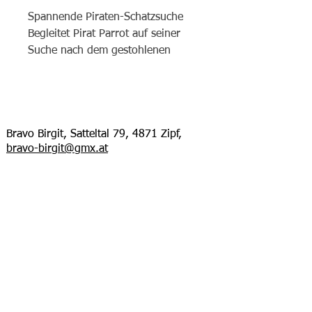
Spannende Piraten-Schatzsuche
Begleitet Pirat Parrot auf seiner
Suche nach dem gestohlenen
Schatz und überführt den
Seeräuber!
Mit Poster, Spielkarten (ähnlich
Memory), Suchen & Vergleichen,
Bravo Birgit, Satteltal 79, 4871 Zipf,
Rätsel, durchführende Geschichte
bravo-birgit@gmx.at
Ahoi, ihr Landratten! Taucht ein in
Kundenzufriedenheit und Freude am
ein weiteres Abenteuer mit Pirat
Produkt liegen mir am Herzen. Wenn Sie
Parrot. In dieser Piraten
mit einem Kauf nicht zufrieden sind, dann
Schatzsuche für abenteuerlustige
versuche ich Ihr Problem zu lösen. Bitte
Kinder geht es um einen
kontaktieren Sie mich:
bravo-
birgit@gmx.at
wertvollen Schatz, der gestohlen
wurde. Pirat Parrot und Kapitän
Impressum
Datenschutz
Cook brauchen eure Hilfe, um
den diebischen Seeräuber zu
AGB